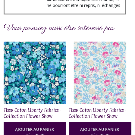
ne pourront être ni repris, ni échangés
Vous pourriez aussi être intéressé par
Tissu Coton Liberty Fabrics -
Tissu Coton Liberty Fabrics -
Collection Flower Show
Collection Flower Show
Midnight Garden - Cosmos
Midnight Garden - Mamie
Flower
AJOUTER AU PANIER
AJOUTER AU PANIER
DÈS
2
€
30
DÈS
2
€
30