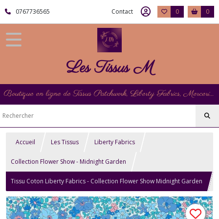
0767736565
Contact
0
0
Les Tissus M
Boutique en ligne de Tissus Patchwork, Liberty Fabrics, Mercerie et Matériel de Point de Croix
Accueil
Les Tissus
Liberty Fabrics
Collection Flower Show - Midnight Garden
Tissu Coton Liberty Fabrics - Collection Flower Show Midnight Garden
- Arley Garden