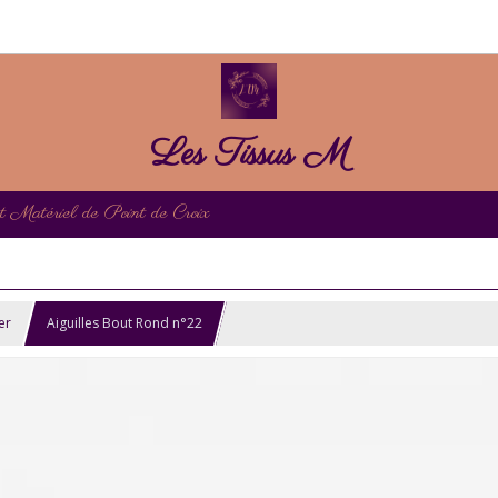
Les Tissus M
et Matériel de Point de Croix
er
Aiguilles Bout Rond n°22