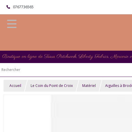
0767736565
Boutique en ligne de Tissus Patchwork, Liberty Fabrics, Mercerie 
Accueil
Le Coin du Point de Croix
Matériel
Aiguilles à Brod