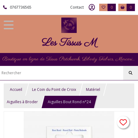
0767736565
Contact
0
0
Les Tissus M
Boutique en ligne de Tissus Patchwork, Liberty Fabrics, Mercerie et Matériel de Point de Croix
Accueil
Le Coin du Point de Croix
Matériel
Aiguilles à Broder
Aiguilles Bout Rond n°24