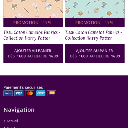
PROMOTION
-
45
%
PROMOTION
-
45
%
Tissu Coton Camelot Fabrics -
Tissu Coton Camelot Fabrics -
Collection Harry Potter
Collection Harry Potter
Potions
Symboles
AJOUTER AU PANIER
AJOUTER AU PANIER
DÈS
1
€
09
AU LIEU DE
1
€
99
DÈS
1
€
09
AU LIEU DE
1
€
99
Paiements sécurisés
Navigation
Accueil