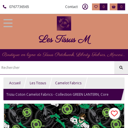
0767736565
Contact
0
0
Les Tissus M
Boutique en ligne de Tissus Patchwork, Liberty Fabrics, Mercerie et Matériel de Point de Croix
Accueil
Les Tissus
Camelot Fabrics
Tissu Coton Camelot Fabrics - Collection GREEN LANTERN, Core
Energy - Black