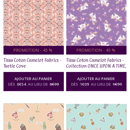
PROMOTION
-
45
%
PROMOTION
-
45
%
Tissu Coton Camelot Fabrics -
Tissu Coton Camelot Fabrics -
Turtle Cove
Collection ONCE UPON A TIME,
Unicorns Toss - Purple
AJOUTER AU PANIER
AJOUTER AU PANIER
DÈS
0
€
54
AU LIEU DE
0
€
99
DÈS
1
€
09
AU LIEU DE
1
€
99