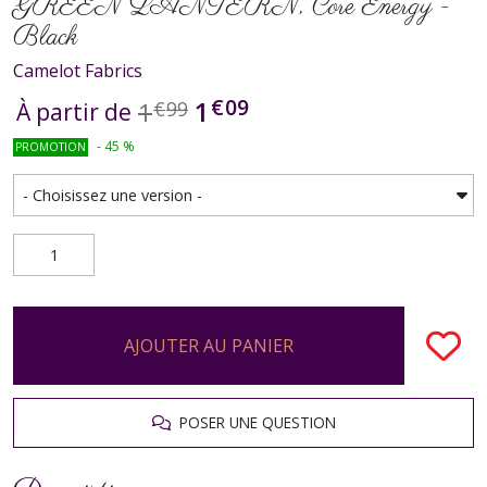
GREEN LANTERN, Core Energy -
Black
Camelot Fabrics
€
09
1
1
€
99
À partir de
-
45
%
PROMOTION
AJOUTER AU PANIER
POSER UNE QUESTION