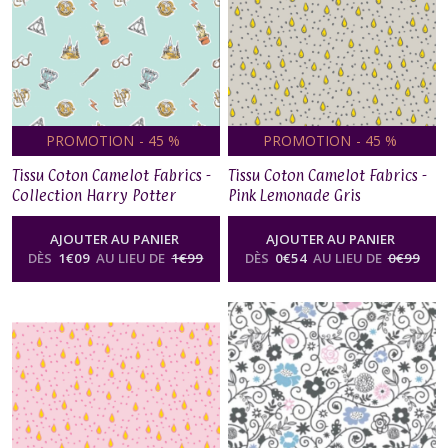
PROMOTION
-
45
%
PROMOTION
-
45
%
Tissu Coton Camelot Fabrics -
Tissu Coton Camelot Fabrics -
Collection Harry Potter
Pink Lemonade Gris
Symboles
AJOUTER AU PANIER
AJOUTER AU PANIER
DÈS
1
€
09
AU LIEU DE
1
€
99
DÈS
0
€
54
AU LIEU DE
0
€
99