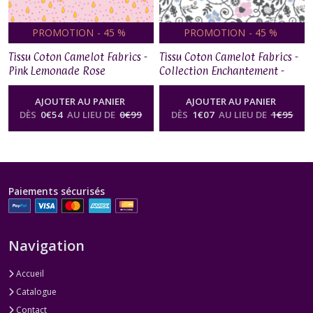
PROMOTION
-
45
%
PROMOTION
-
45
%
Tissu Coton Camelot Fabrics -
Tissu Coton Camelot Fabrics -
Pink Lemonade Rose
Collection Enchantement -
Florals Blanc
AJOUTER AU PANIER
AJOUTER AU PANIER
DÈS
0
€
54
AU LIEU DE
0
€
99
DÈS
1
€
07
AU LIEU DE
1
€
95
Paiements sécurisés
Navigation
Accueil
Catalogue
Contact