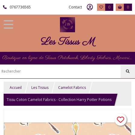
0767736565
Contact
0
0
Les Tissus M
Boutique en ligne de Tissus Patchwork, Liberty Fabrics, Mercerie et Matériel de Point de Croix
Accueil
Les Tissus
Camelot Fabrics
Tissu Coton Camelot Fabrics - Collection Harry Potter Potions