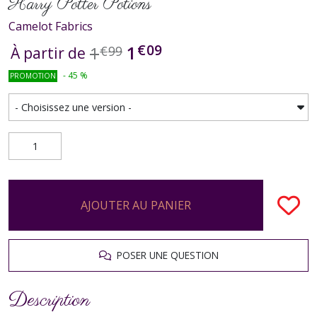
Harry Potter Potions
Camelot Fabrics
€
09
1
1
€
99
À partir de
-
45
%
PROMOTION
AJOUTER AU PANIER
POSER UNE QUESTION
Description