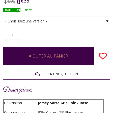
€
33
0
1
€
09
-
0
€
76
PROMOTION
AJOUTER AU PANIER
POSER UNE QUESTION
Description
Description
Jersey Sorra Gris Pale / Rose
Composition
95% Coton - 5% Elasthanne