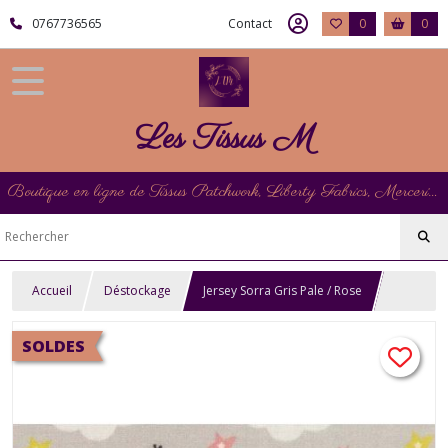
0767736565
Contact
0
0
Les Tissus M
Boutique en ligne de Tissus Patchwork, Liberty Fabrics, Mercerie et Matériel de Point de Croix
Accueil
Déstockage
Jersey Sorra Gris Pale / Rose
SOLDES