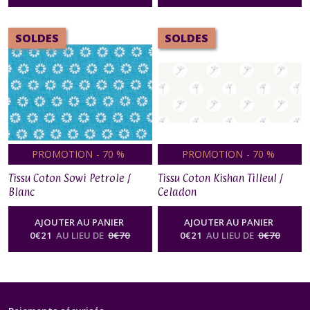
SOLDES
SOLDES
PROMOTION
-
70
%
PROMOTION
-
70
%
Tissu Coton Sowi Petrole /
Tissu Coton Kishan Tilleul /
Blanc
Celadon
AJOUTER AU PANIER
AJOUTER AU PANIER
0
€
21
AU LIEU DE
0
€
70
0
€
21
AU LIEU DE
0
€
70