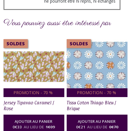
ne pourront être ni repris, ni échangés
Vous pourriez aussi être intéressé par
SOLDES
SOLDES
PROMOTION
-
70
%
PROMOTION
-
70
%
Jersey Tipavao Caramel /
Tissu Coton Thiago Bleu /
Rose
Brique
AJOUTER AU PANIER
AJOUTER AU PANIER
0
€
33
AU LIEU DE
1
€
09
0
€
21
AU LIEU DE
0
€
70