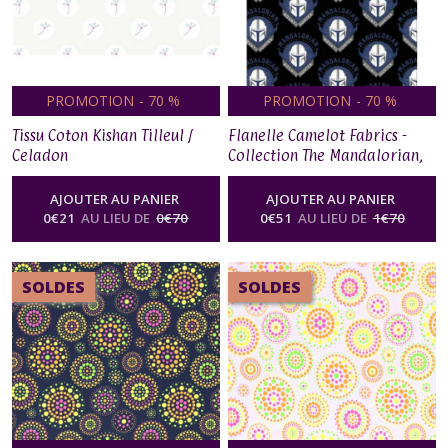
PROMOTION
-
70
%
PROMOTION
-
70
%
Tissu Coton Kishan Tilleul /
Flanelle Camelot Fabrics -
Celadon
Collection The Mandalorian,
LEGENDARY WARRIOR - Black
AJOUTER AU PANIER
AJOUTER AU PANIER
0
€
21
AU LIEU DE
0
€
70
0
€
51
AU LIEU DE
1
€
70
SOLDES
SOLDES