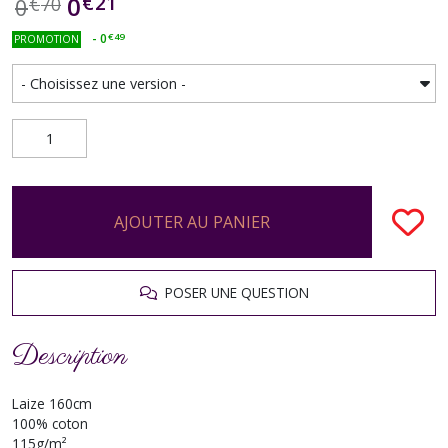
€
21
0
0
€
70
-
0
€
49
PROMOTION
AJOUTER AU PANIER
POSER UNE QUESTION
Description
Laize 160cm
100% coton
115g/m²