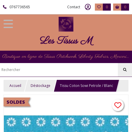
0767736565
Contact
0
0
Les Tissus M
Boutique en ligne de Tissus Patchwork, Liberty Fabrics, Mercerie et Matériel de Point de Croix
Accueil
Déstockage
Tissu Coton Sowi Petrole / Blanc
SOLDES