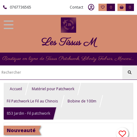
0767736565
Contact
0
0
Les Tissus M
Boutique en ligne de Tissus Patchwork, Liberty Fabrics, Mercerie et Matériel de Point de Croix
Accueil
Matériel pour Patchwork
Fil Patchwork Le Fil au Chinois
Bobine de 100m
853 Jardin - Fil patchwork
Nouveauté