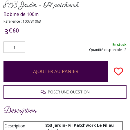
853 Jardin - Fil patchwork
Bobine de 100m
Référence :
100731063
€
60
3
En stock
Quantité disponible : 3
AJOUTER AU PANIER
POSER UNE QUESTION
Description
853 Jardin- Fil Patchwork Le Fil au
Description