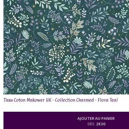
Tissu Coton Makower UK - Collection Charmed - Flora Teal
AJOUTER AU PANIER
DÈS
2
€
30