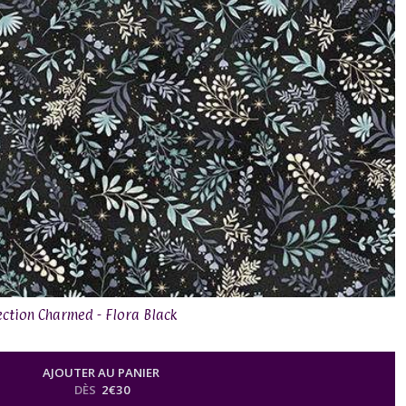
ection Charmed - Flora Black
AJOUTER AU PANIER
DÈS
2
€
30