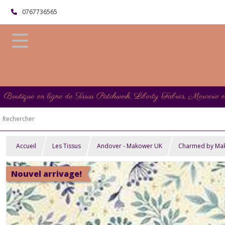
0767736565
Boutique en ligne de Tissus Patchwork, Liberty Fabrics, Mercerie 
Accueil
Les Tissus
Andover - Makower UK
Charmed by Ma
Nouvel arrivage!