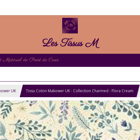
Les Tissus M
et Matériel de Point de Croix
kower UK
Tissu Coton Makower UK - Collection Charmed - Flora Cream