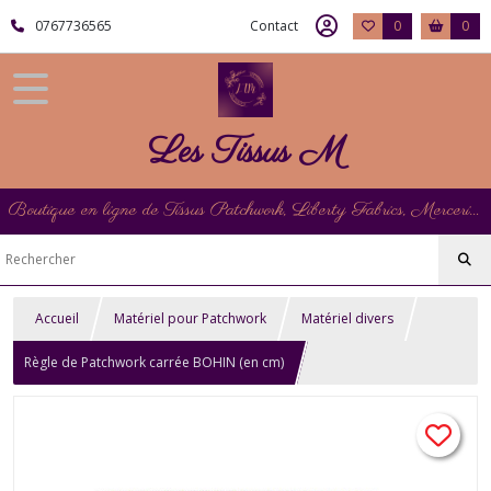
0767736565
Contact
0
0
Les Tissus M
Boutique en ligne de Tissus Patchwork, Liberty Fabrics, Mercerie et Matériel de Point de Croix
Accueil
Matériel pour Patchwork
Matériel divers
Règle de Patchwork carrée BOHIN (en cm)