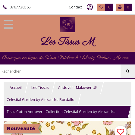
0767736565
Contact
0
0
Les Tissus M
Boutique en ligne de Tissus Patchwork, Liberty Fabrics, Mercerie et Matériel de Point de Croix
Accueil
Les Tissus
Andover - Makower UK
Celestial Garden by Alexandra Bordallo
Tissu Coton Andover - Collection Celestial Garden by Alexandra
Bordallo - Stellar Blooms Cream
Nouveauté