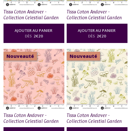
Tissu Coton Andover -
Tissu Coton Andover -
Collection Celestial Garden
Collection Celestial Garden
by Alexandra Bordallo -
by Alexandra Bordallo -
Stellar Blooms Teal
Stellar Blooms Vintage Green
AJOUTER AU PANIER
AJOUTER AU PANIER
DÈS
2
€
20
DÈS
2
€
20
Nouveauté
Nouveauté
Tissu Coton Andover -
Tissu Coton Andover -
Collection Celestial Garden
Collection Celestial Garden
by Alexandra Bordallo -
by Alexandra Bordallo -