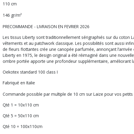
110 cm
146 gr/m²
PRECOMMANDE - LIVRAISON EN FEVRIER 2026
Les tissus Liberty sont traditionnellement sérigraphiés sur du coton 
vêtements et au patchwork classique. Les possibilités sont aussi infi
de fleurs flottantes crée une canopée parfumée, annonçant l’arrivée 
Liberty en 1975, le design original a été réimaginé dans une nouvelle
ombre portée apporte une profondeur supplémentaire, améliorant la r
Oekotex standard 100 class I
Fabriqué en Italie
Commande possible par multiple de 10 cm sur Laize pour vos petits 
Qté 1 = 10x110 cm
Qté 5 = 50x110 cm
Qté 10 = 100x110cm