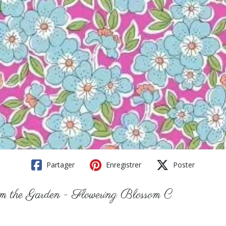
Partager
Enregistrer
Poster
from the Garden - Flowering Blossom C