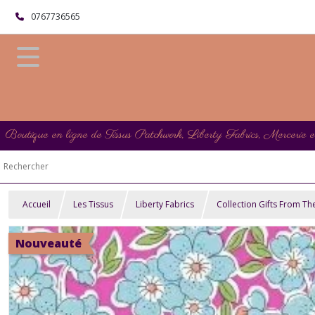
0767736565
Boutique en ligne de Tissus Patchwork, Liberty Fabrics, Mercerie 
Accueil
Les Tissus
Liberty Fabrics
Collection Gifts From T
Nouveauté