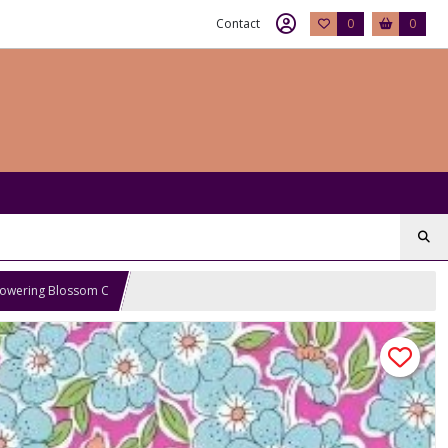
Contact
0
0
 Flowering Blossom C