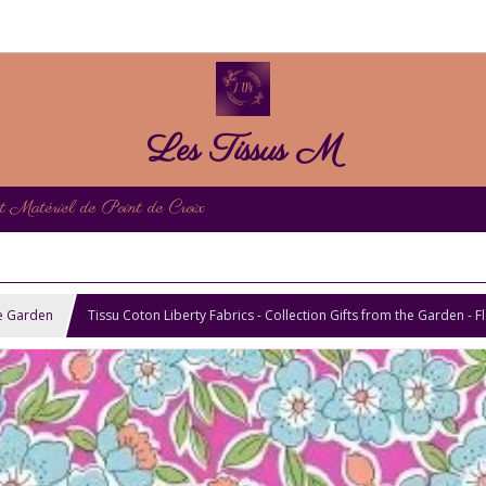
Les Tissus M
et Matériel de Point de Croix
he Garden
Tissu Coton Liberty Fabrics - Collection Gifts from the Garden -