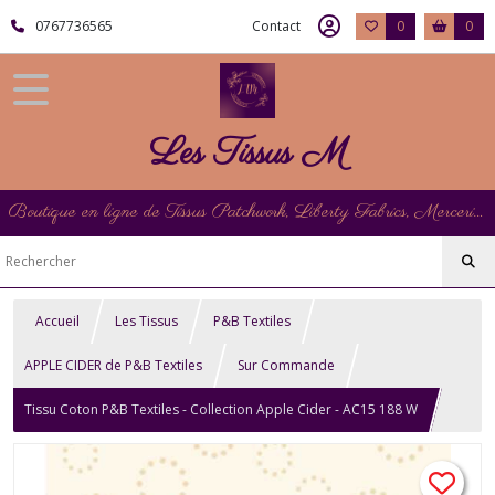
0767736565
Contact
0
0
Les Tissus M
Boutique en ligne de Tissus Patchwork, Liberty Fabrics, Mercerie et Matériel de Point de Croix
Accueil
Les Tissus
P&B Textiles
APPLE CIDER de P&B Textiles
Sur Commande
Tissu Coton P&B Textiles - Collection Apple Cider - AC15 188 W