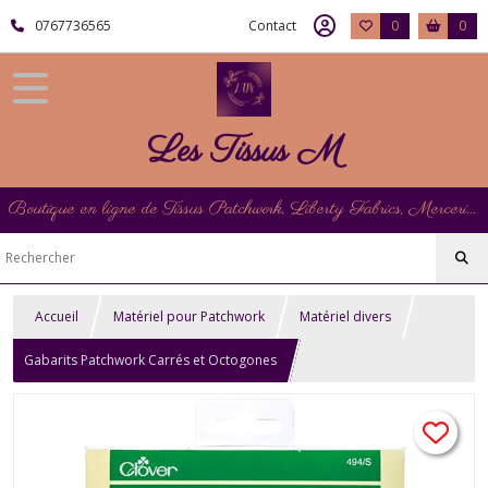
0767736565
Contact
0
0
Les Tissus M
Boutique en ligne de Tissus Patchwork, Liberty Fabrics, Mercerie et Matériel de Point de Croix
Accueil
Matériel pour Patchwork
Matériel divers
Gabarits Patchwork Carrés et Octogones