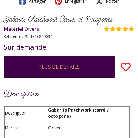
Partager
Enregistrer
Poster
Gabarits Patchwork Carrés et Octogones
Matériel Divers
Référence :
4901316860097
Sur demande
PLUS DE DÉTAILS
Description
Gabarits Patchwork (carré /
Description
octogone)
Marque
Clover