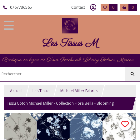
0767736565
Contact
0
0
Les Tissus M
Boutique en ligne de Tissus Patchwork, Liberty Fabrics, Mercerie et Matériel de Point de Croix
Accueil
Les Tissus
Michael Miller Fabrics
Tissu Coton Michael Miller - Collection Flora Bella - Blooming
Patchwork