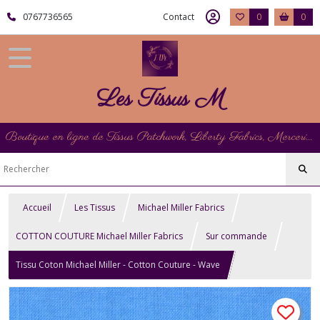
0767736565
Contact
0
0
Les Tissus M
Boutique en ligne de Tissus Patchwork, Liberty Fabrics, Mercerie et Matériel de Point de Croix
Accueil
Les Tissus
Michael Miller Fabrics
COTTON COUTURE Michael Miller Fabrics
Sur commande
Tissu Coton Michael Miller - Cotton Couture - Wave