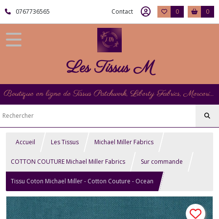
0767736565
Contact
0
0
Les Tissus M
Boutique en ligne de Tissus Patchwork, Liberty Fabrics, Mercerie et Matériel de Point de Croix
Accueil
Les Tissus
Michael Miller Fabrics
COTTON COUTURE Michael Miller Fabrics
Sur commande
Tissu Coton Michael Miller - Cotton Couture - Ocean