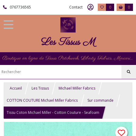
0767736565
Contact
0
0
Les Tissus M
Boutique en ligne de Tissus Patchwork, Liberty Fabrics, Mercerie et Matériel de Point de Croix
Accueil
Les Tissus
Michael Miller Fabrics
COTTON COUTURE Michael Miller Fabrics
Sur commande
Tissu Coton Michael Miller - Cotton Couture - Seafoam