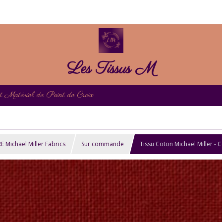
Les Tissus M
et Matériel de Point de Croix
ichael Miller Fabrics
Sur commande
Tissu Coton Michael Miller - 