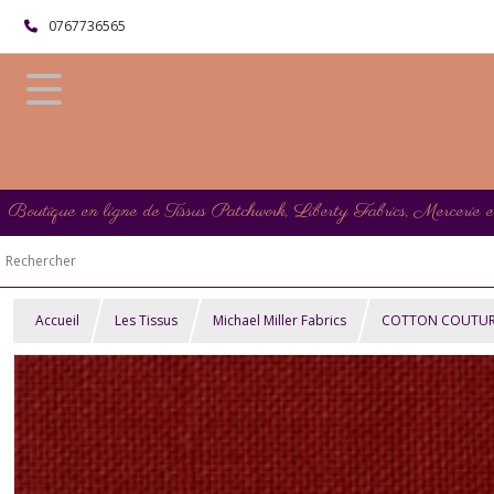
0767736565
Boutique en ligne de Tissus Patchwork, Liberty Fabrics, Mercerie 
Accueil
Les Tissus
Michael Miller Fabrics
COTTON COUTURE M