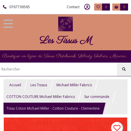
0767736565
Contact
0
0
Les Tissus M
Boutique en ligne de Tissus Patchwork, Liberty Fabrics, Mercerie et Matériel de Point de Croix
Accueil
Les Tissus
Michael Miller Fabrics
COTTON COUTURE Michael Miller Fabrics
Sur commande
Tissu Coton Michael Miller - Cotton Couture - Clementine