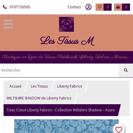
0767736565
Contact
0
0
Les Tissus M
Boutique en ligne de Tissus Patchwork, Liberty Fabrics, Mercerie et Matériel de Point de Croix
Accueil
Les Tissus
Liberty Fabrics
WILTSHIRE SHADOW de Liberty Fabrics
Tissu Coton Liberty Fabrics - Collection Wiltshire Shadow – Azure