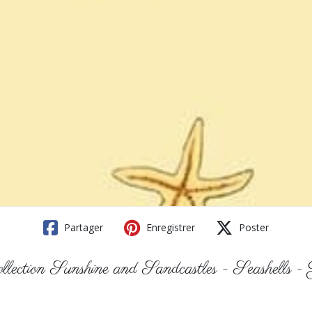
Partager
Enregistrer
Poster
lection Sunshine and Sandcastles - Seashells -