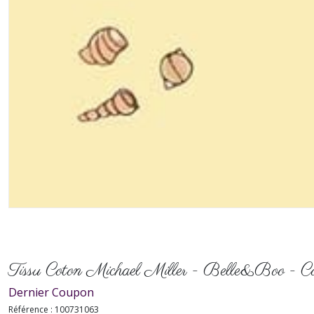
Tissu Coton Michael Miller - Belle&Boo - Col
Dernier Coupon
Référence :
100731063