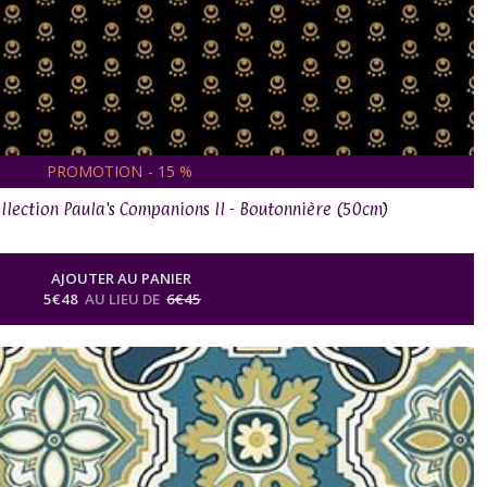
PROMOTION
-
15
%
ollection Paula's Companions II - Boutonnière (50cm)
AJOUTER AU PANIER
5
€
48
AU LIEU DE
6
€
45