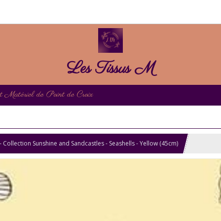
Les Tissus M
et Matériel de Point de Croix
- Collection Sunshine and Sandcastles - Seashells - Yellow (45cm)