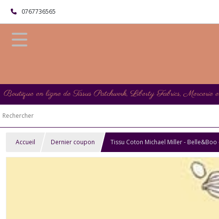
0767736565
Boutique en ligne de Tissus Patchwork, Liberty Fabrics, Mercerie 
Accueil
Dernier coupon
Tissu Coton Michael Miller - Belle&Boo 