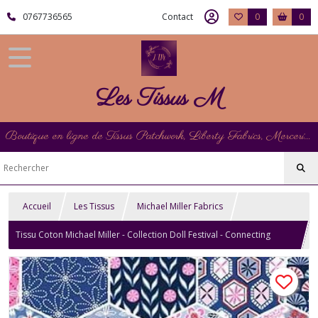
0767736565
Contact
0
0
Les Tissus M
Boutique en ligne de Tissus Patchwork, Liberty Fabrics, Mercerie et Matériel de Point de Croix
Accueil
Les Tissus
Michael Miller Fabrics
Tissu Coton Michael Miller - Collection Doll Festival - Connecting
Prints