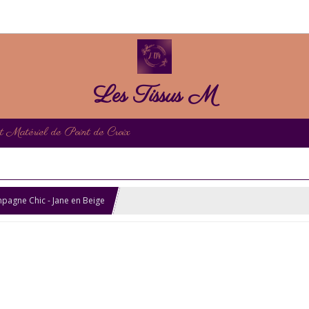
Les Tissus M
et Matériel de Point de Croix
mpagne Chic - Jane en Beige