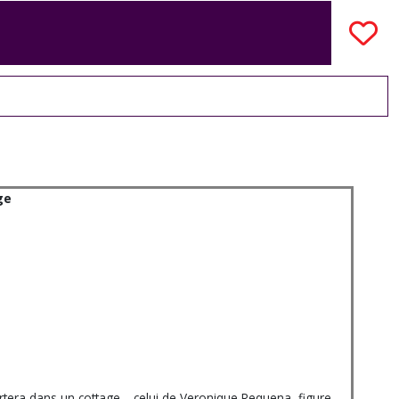
ge
rtera dans un cottage… celui de Veronique Requena, figure