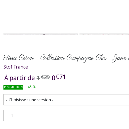
Tissu Coton - Collection Campagne Chic - Jane
Stof France
€
71
0
1
€
29
À partir de
-
45
%
PROMOTION