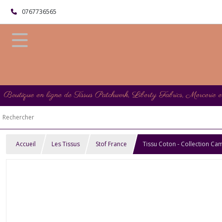
0767736565
Boutique en ligne de Tissus Patchwork, Liberty Fabrics, Mercerie 
Accueil
Les Tissus
Stof France
Tissu Coton - Collection Ca