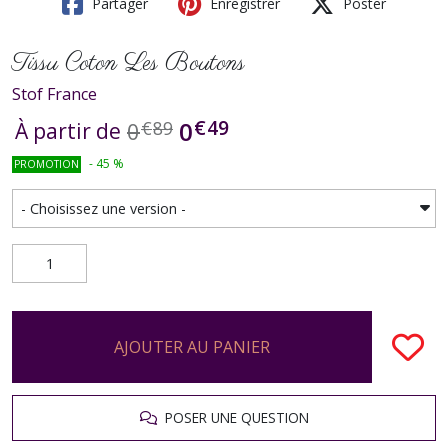
Partager
Enregistrer
Poster
Tissu Coton Les Boutons
Stof France
€
49
0
0
€
89
À partir de
-
45
%
PROMOTION
AJOUTER AU PANIER
POSER UNE QUESTION