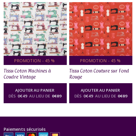
PROMOTION
-
45
%
PROMOTION
-
45
%
Tissu Coton Machines à
Tissu Coton Couture sur Fond
Coudre Vintage
Rouge
AJOUTER AU PANIER
AJOUTER AU PANIER
DÈS
0
€
49
AU LIEU DE
0
€
89
DÈS
0
€
49
AU LIEU DE
0
€
89
Paiements sécurisés