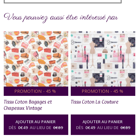
Vous pourriez aussi être intéressé par
PROMOTION
-
45
%
PROMOTION
-
45
%
Tissu Coton Bagages et
Tissu Coton La Couture
Chapeaux Vintage
AJOUTER AU PANIER
AJOUTER AU PANIER
DÈS
0
€
49
AU LIEU DE
0
€
89
DÈS
0
€
49
AU LIEU DE
0
€
89