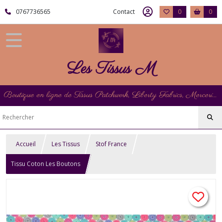
0767736565
Contact
0
0
Les Tissus M
Boutique en ligne de Tissus Patchwork, Liberty Fabrics, Mercerie et Matériel de Point de Croix
Accueil
Les Tissus
Stof France
Tissu Coton Les Boutons