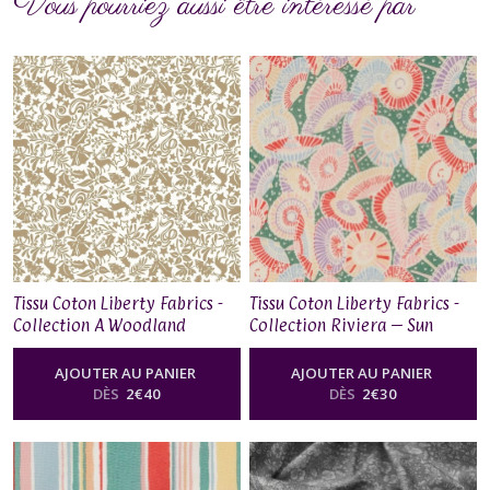
Vous pourriez aussi être intéressé par
Tissu Coton Liberty Fabrics -
Tissu Coton Liberty Fabrics -
Collection A Woodland
Collection Riviera – Sun
Christmas – Enchanted Forest
Parasol
Or
AJOUTER AU PANIER
AJOUTER AU PANIER
DÈS
2
€
40
DÈS
2
€
30