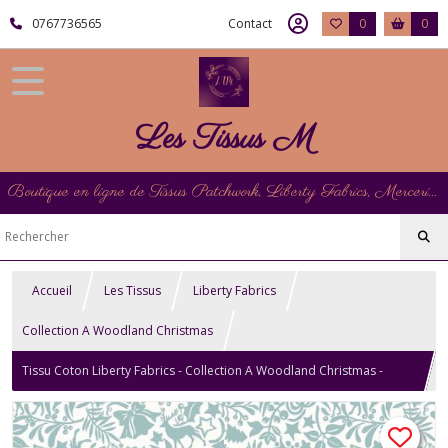
0767736565
Contact
0
0
Les Tissus M
Boutique en ligne de Tissus Patchwork, Liberty Fabrics, Mercerie et Matériel de Point de Croix
Accueil
Les Tissus
Liberty Fabrics
Collection A Woodland Christmas
Tissu Coton Liberty Fabrics - Collection A Woodland Christmas -
Enchanted Forest Bleu