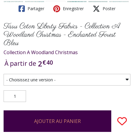
Partager
Enregistrer
Poster
Tissu Coton Liberty Fabrics - Collection A
Woodland Christmas - Enchanted Forest
Bleu
Collection A Woodland Christmas
€
40
2
À partir de
AJOUTER AU PANIER