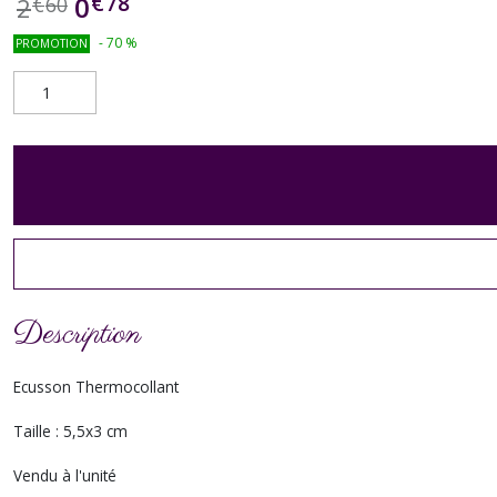
€
78
0
2
€
60
-
70
%
PROMOTION
Description
Ecusson Thermocollant
Taille : 5,5x3 cm
Vendu à l'unité