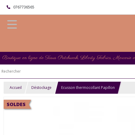
0767736565
Boutique en ligne de Tissus Patchwork, Liberty Fabrics, Mercerie 
Accueil
Déstockage
Ecusson thermocollant Papillon
SOLDES