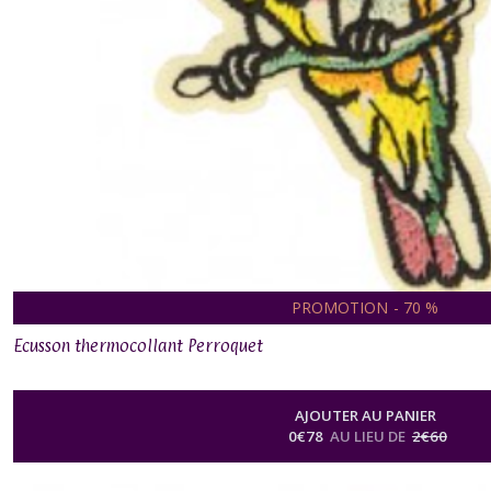
PROMOTION
-
70
%
Ecusson thermocollant Perroquet
AJOUTER AU PANIER
0
€
78
AU LIEU DE
2
€
60