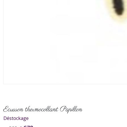
Ecusson thermocollant Papillon
Déstockage