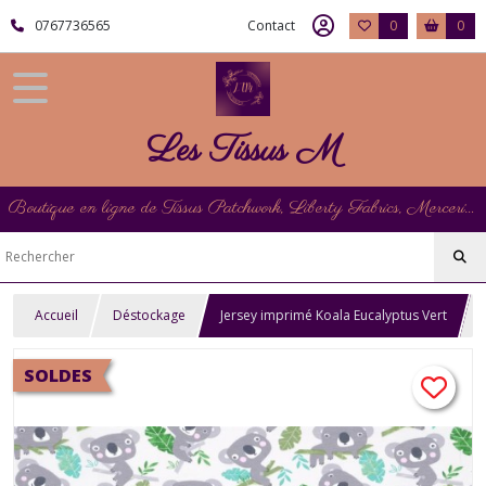
0767736565
Contact
0
0
Les Tissus M
Boutique en ligne de Tissus Patchwork, Liberty Fabrics, Mercerie et Matériel de Point de Croix
Accueil
Déstockage
Jersey imprimé Koala Eucalyptus Vert
SOLDES