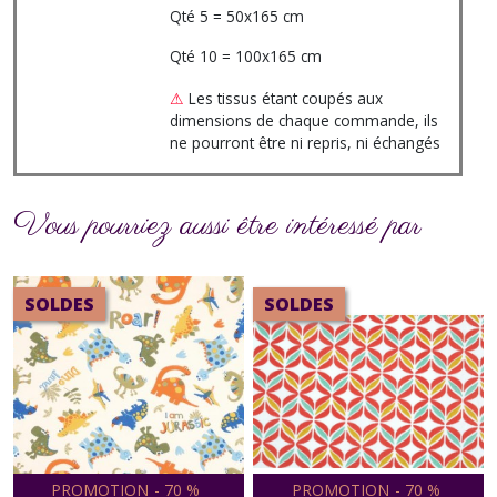
Qté 5 = 50x165 cm
Qté 10 = 100x165 cm
⚠
Les tissus étant coupés aux
dimensions de chaque commande, ils
ne pourront être ni repris, ni échangés
Vous pourriez aussi être intéressé par
SOLDES
SOLDES
PROMOTION
-
70
%
PROMOTION
-
70
%