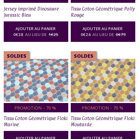
Jersey imprimé Dinosaure
Tissu Coton Géométrique Polly
Jurassic Bleu
Rouge
AJOUTER AU PANIER
AJOUTER AU PANIER
0
€
38
AU LIEU DE
1
€
25
0
€
24
AU LIEU DE
0
€
79
SOLDES
SOLDES
PROMOTION
-
70
%
PROMOTION
-
70
%
Tissu Coton Géométrique Floki
Tissu Coton Géométrique Floki
Marine
Moutarde
AJOUTER AU PANIER
AJOUTER AU PANIER