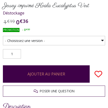
Jersey imprimé Koala Eucalyptus Vert
Déstockage
€
36
0
1
€
19
-
0
€
83
PROMOTION
AJOUTER AU PANIER
POSER UNE QUESTION
Description