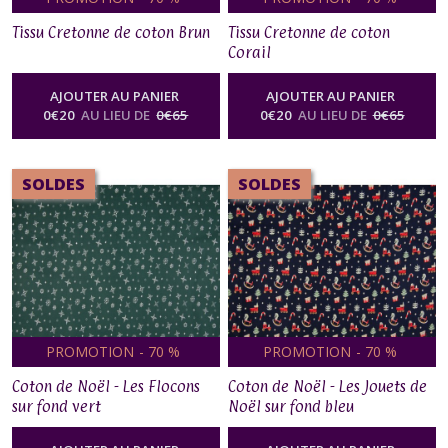
Tissu Cretonne de coton Brun
Tissu Cretonne de coton
Corail
AJOUTER AU PANIER
AJOUTER AU PANIER
0
€
20
AU LIEU DE
0
€
65
0
€
20
AU LIEU DE
0
€
65
SOLDES
SOLDES
PROMOTION
-
70
%
PROMOTION
-
70
%
Coton de Noël - Les Flocons
Coton de Noël - Les Jouets de
sur fond vert
Noël sur fond bleu