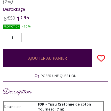
(1m)
Déstockage
€
95
1
6
€
50
-
70
%
PROMOTION
AJOUTER AU PANIER
POSER UNE QUESTION
Description
FDR - Tissu Cretonne de coton
Description
Tournesol (1m)