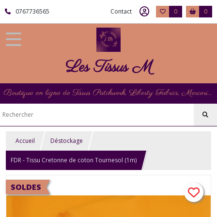
0767736565
Contact
0
0
Les Tissus M
Boutique en ligne de Tissus Patchwork, Liberty Fabrics, Mercerie et Matériel de Point de Croix
Accueil
Déstockage
FDR - Tissu Cretonne de coton Tournesol (1m)
SOLDES