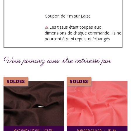
Coupon de 1m sur Laize
⚠
Les tissus étant coupés aux
dimensions de chaque commande, ils ne
pourront être ni repris, ni échangés
Vous pourriez aussi être intéressé par
SOLDES
SOLDES
PROMOTION
-
70
%
PROMOTION
-
70
%