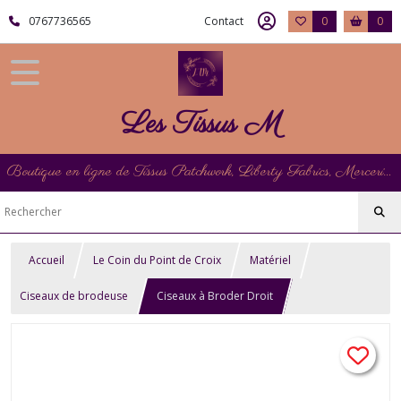
0767736565
Contact
0
0
Les Tissus M
Boutique en ligne de Tissus Patchwork, Liberty Fabrics, Mercerie et Matériel de Point de Croix
Accueil
Le Coin du Point de Croix
Matériel
Ciseaux de brodeuse
Ciseaux à Broder Droit