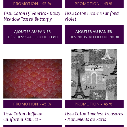
PROMOTION
-
45
%
PROMOTION
-
45
%
Tissu Coton QT Fabrics - Daisy
Tissu Coton Licorne sur fond
Meadow Tossed Butterfly
violet
AJOUTER AU PANIER
AJOUTER AU PANIER
DÈS
0
€
99
AU LIEU DE
1
€
80
DÈS
1
€
05
AU LIEU DE
1
€
90
PROMOTION
-
45
%
PROMOTION
-
45
%
Tissu Coton Hoffman
Tissu Coton Timeless Treasures
California Fabrics -
- Monuments de Paris
Fuchsia/Metallic Or et Argent