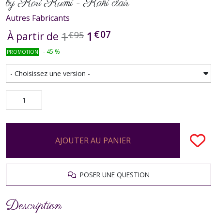
by Kori Kumi - Kaki clair
Autres Fabricants
€
07
1
1
€
95
À partir de
-
45
%
PROMOTION
AJOUTER AU PANIER
POSER UNE QUESTION
Description