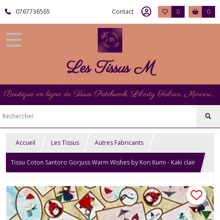
0767736565
Contact
0
0
Les Tissus M
Boutique en ligne de Tissus Patchwork, Liberty Fabrics, Mercerie et Matériel de Point de Croix
Accueil
Les Tissus
Autres Fabricants
Tissu Coton Santoro Gorjuss Warm Wishes by Kori Kumi - Kaki clair