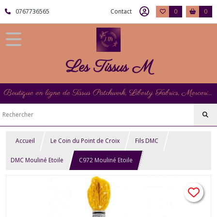
0767736565
Contact
0
0
Les Tissus M
Boutique en ligne de Tissus Patchwork, Liberty Fabrics, Mercerie et Matériel de Point de Croix
Accueil
Le Coin du Point de Croix
Fils DMC
DMC Mouliné Etoile
C972 Mouliné Etoile