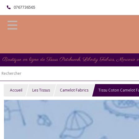
0767736565
Boutique en ligne de Tissus Patchwork, Liberty Fabrics, Mercerie 
Accueil
Les Tissus
Camelot Fabrics
Tissu Coton Camelot Fab