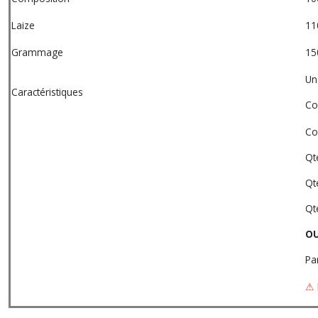
Laize
11
Grammage
15
Un
Caractéristiques
Col
Co
Qt
Qt
Qt
O
Pa
⚠