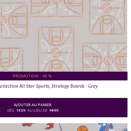
PROMOTION
-
45
%
Collection All Star Sports, Strategy Boards - Grey
AJOUTER AU PANIER
DÈS
1
€
09
AU LIEU DE
1
€
99