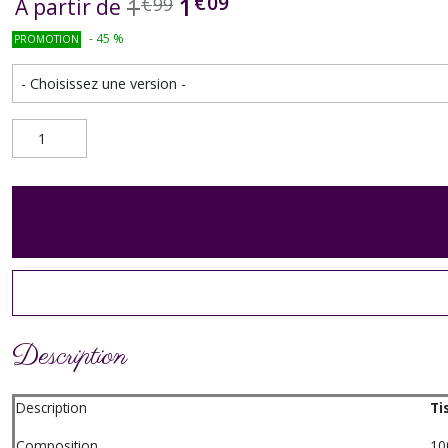
€
09
1
1
€
99
À partir de
-
45
%
PROMOTION
Description
Description
Ti
Composition
10