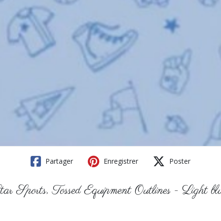
Partager
Enregistrer
Poster
tar Sports, Tossed Equipment Outlines - Light bl