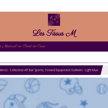
Les Tissus M
et Matériel de Point de Croix
rics - Collection All Star Sports, Tossed Equipment Outlines - Light blue